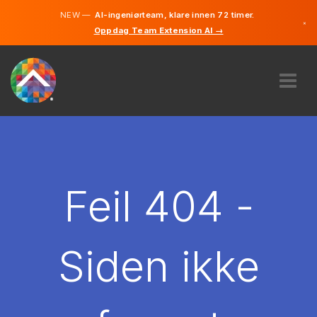
NEW —
AI-ingeniørteam, klare innen 72 timer.
×
Oppdag Team Extension AI →
Norsk
Engelsk
OM OSS
EKSPERTISE
HVORDAN VIRKER DET?
KARRIERE
Feil 404 -
LEIE
NORGE
Siden ikke
NO
KOM I GANG