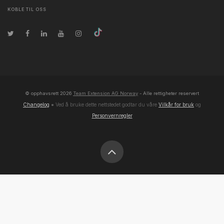
KOBLE TIL OSS
© opphavsrett
2026
Team Extension AG Norway
- Alle rettigheter reservert
Changelog
● Ved å bruke dette nettstedet godtar du våre
Vilkår for bruk
og
Personvernregler