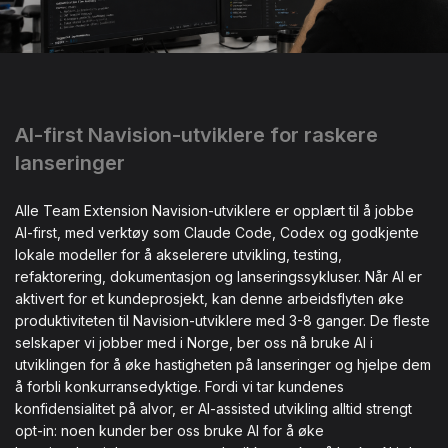
AI-first Navision-utviklere for raskere
lanseringer
Alle Team Extension Navision-utviklere er opplært til å jobbe
AI-first, med verktøy som Claude Code, Codex og godkjente
lokale modeller for å akselerere utvikling, testing,
refaktorering, dokumentasjon og lanseringssykluser. Når AI er
aktivert for et kundeprosjekt, kan denne arbeidsflyten øke
produktiviteten til Navision-utviklere med 3-8 ganger. De fleste
selskaper vi jobber med i Norge, ber oss nå bruke AI i
utviklingen for å øke hastigheten på lanseringer og hjelpe dem
å forbli konkurransedyktige. Fordi vi tar kundenes
konfidensialitet på alvor, er AI-assisted utvikling alltid strengt
opt-in: noen kunder ber oss bruke AI for å øke