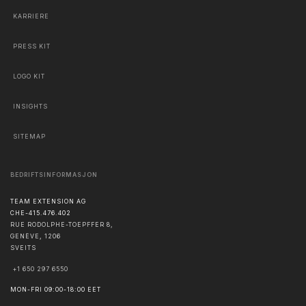
KARRIERE
PRESS KIT
LOGO KIT
INSIGHTS
SITEMAP
BEDRIFTSINFORMASJON
TEAM EXTENSION AG
CHE-415.476.402
RUE RODOLPHE-TOEPFFER 8,
GENÈVE
,
1206
SVEITS
+1 650 297 6550
MON-FRI 09:00-18:00 EET