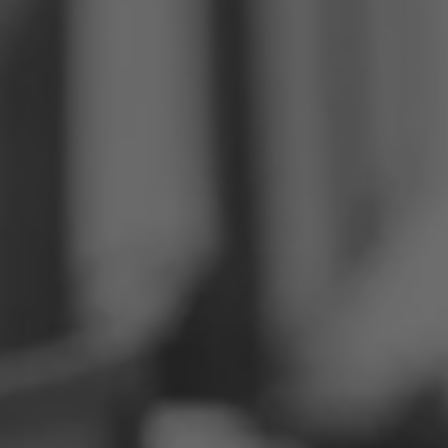
Filippinene
Serbia
Ukraina