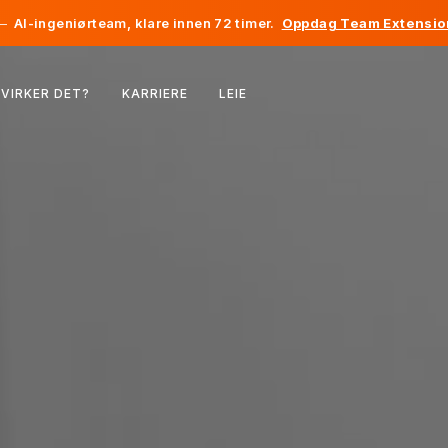
—
AI-ingeniørteam, klare innen 72 timer.
Oppdag Team Extensio
Belgia
VIRKER DET?
KARRIERE
LEIE
Frankrike
Irland
Nederland
Sveits
USA
Bosnia-Hercegovina
Estland
Latvia
Moldova