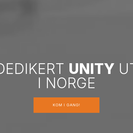
 DEDIKERT
UNITY
UT
I NORGE
KOM I GANG!