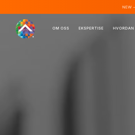
NEW 
Østerrike
OM OSS
EKSPERTISE
HVORDAN 
Finland
Island
Luxemburg
Sverige
Storbritannia
Albania
Tsjekkia
Ungarn
Nord-Makedonia