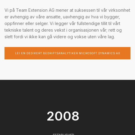
Vi på Team Extension AG mener at suksessen til vår virksomhet
er avhengig av våre ansatte, uavhengig av hva vi bygger,
oppfinner eller selger. Vi legger vår fullstendige tillit til vårt
tekniske talent og deres vekst i organisasjonen vår; rett og
slett fordi vi ikke kan gå videre og vokse uten våre lag.
LEI EN DEDIKERT BEDRIFTSANALYTIKER MICROSOFT DYNAMICS AX
2008