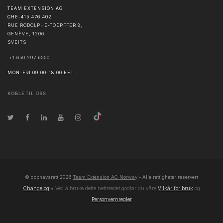
TEAM EXTENSION AG
CHE-415.476.402
RUE RODOLPHE-TOEPFFER 8,
GENÈVE
,
1206
SVEITS
+1 650 297 6550
MON-FRI 09:00-18:00 EET
KOBLE TIL OSS
© opphavsrett
2026
Team Extension AG Norway
- Alle rettigheter reservert
Changelog
● Ved å bruke dette nettstedet godtar du våre
Vilkår for bruk
og
Personvernregler