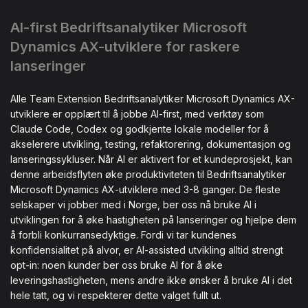
AI-first Bedriftsanalytiker Microsoft
Dynamics AX-utviklere for raskere
lanseringer
Alle Team Extension Bedriftsanalytiker Microsoft Dynamics AX-
utviklere er opplært til å jobbe AI-first, med verktøy som
Claude Code, Codex og godkjente lokale modeller for å
akselerere utvikling, testing, refaktorering, dokumentasjon og
lanseringssykluser. Når AI er aktivert for et kundeprosjekt, kan
denne arbeidsflyten øke produktiviteten til Bedriftsanalytiker
Microsoft Dynamics AX-utviklere med 3-8 ganger. De fleste
selskaper vi jobber med i Norge, ber oss nå bruke AI i
utviklingen for å øke hastigheten på lanseringer og hjelpe dem
å forbli konkurransedyktige. Fordi vi tar kundenes
konfidensialitet på alvor, er AI-assisted utvikling alltid strengt
opt-in: noen kunder ber oss bruke AI for å øke
leveringshastigheten, mens andre ikke ønsker å bruke AI i det
hele tatt, og vi respekterer dette valget fullt ut.