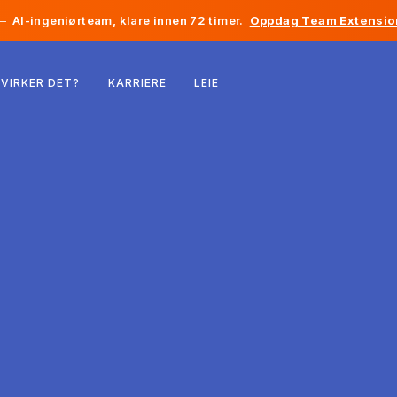
—
AI-ingeniørteam, klare innen 72 timer.
Oppdag Team Extensio
Belgia
VIRKER DET?
KARRIERE
LEIE
Frankrike
Irland
Nederland
Sveits
USA
Bosnia-Hercegovina
Estland
Latvia
Moldova