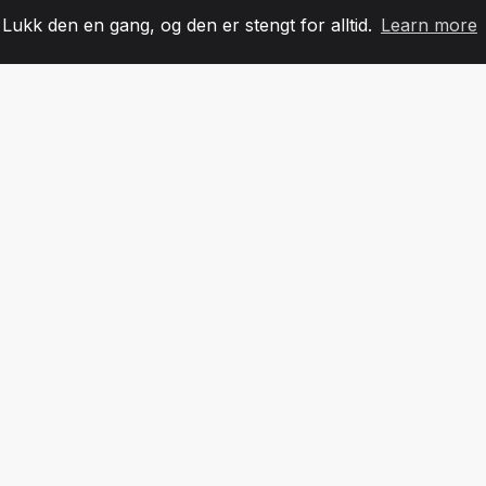
. Lukk den en gang, og den er stengt for alltid.
Learn more
60
+36
7
LAGMEDLEMMER
COUNTRIES
KONTO