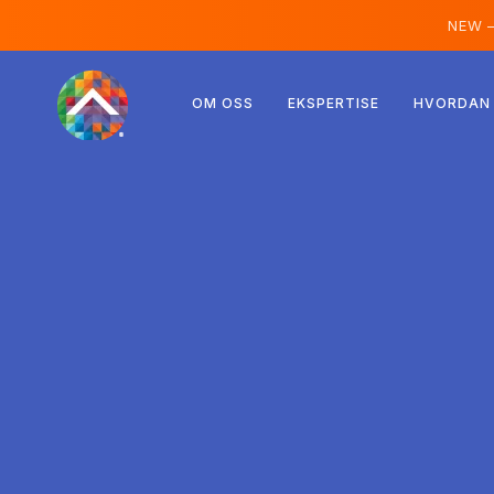
NEW 
Østerrike
OM OSS
EKSPERTISE
HVORDAN 
Finland
Island
Luxemburg
Sverige
Storbritannia
Albania
Tsjekkia
Ungarn
Nord-Makedonia