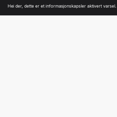
Hei der, dette er et informasjonskapsler aktivert varsel
2008
+
ESTABLISHED
LIDENSKAPELIG 