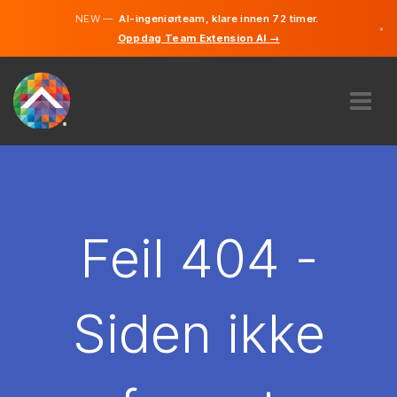
NEW —
AI-ingeniørteam, klare innen 72 timer.
×
Oppdag Team Extension AI →
Norsk
Engelsk
OM OSS
EKSPERTISE
HVORDAN VIRKER DET?
KARRIERE
Feil 404 -
LEIE
NORGE
Siden ikke
NO
KOM I GANG