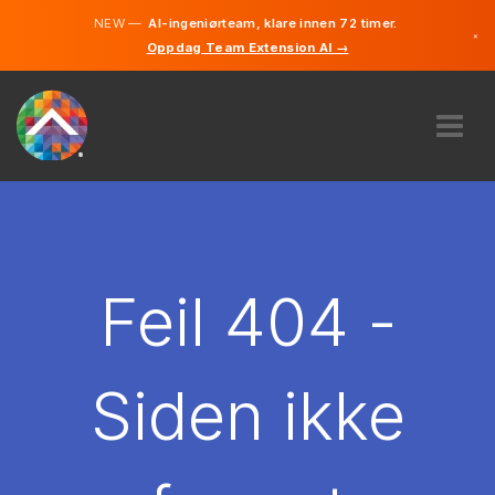
NEW —
AI-ingeniørteam, klare innen 72 timer.
×
Oppdag Team Extension AI →
Norsk
Engelsk
OM OSS
EKSPERTISE
HVORDAN VIRKER DET?
KARRIERE
Feil 404 -
LEIE
NORGE
Siden ikke
NO
KOM I GANG