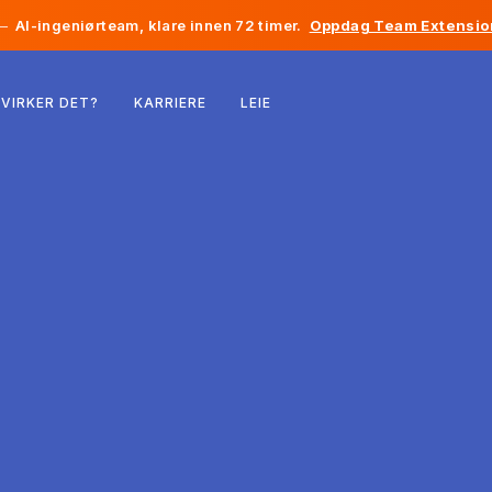
—
AI-ingeniørteam, klare innen 72 timer.
Oppdag Team Extensio
Belgia
VIRKER DET?
KARRIERE
LEIE
Frankrike
Irland
Nederland
Sveits
USA
Bosnia-Hercegovina
Estland
Latvia
Moldova