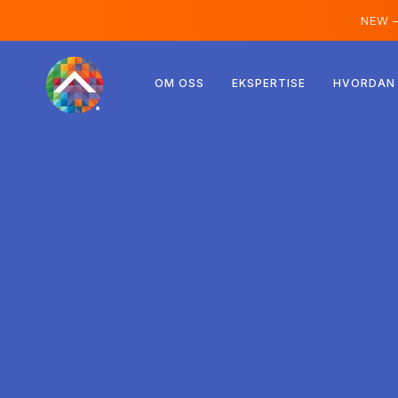
NEW 
Østerrike
OM OSS
EKSPERTISE
HVORDAN 
Finland
Island
Luxemburg
Sverige
Storbritannia
Albania
Tsjekkia
Ungarn
Nord-Makedonia