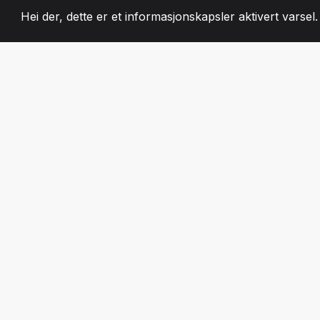
Hei der, dette er et informasjonskapsler aktivert varsel
2008
+
ESTABLISHED
LIDENSKAPELIG 