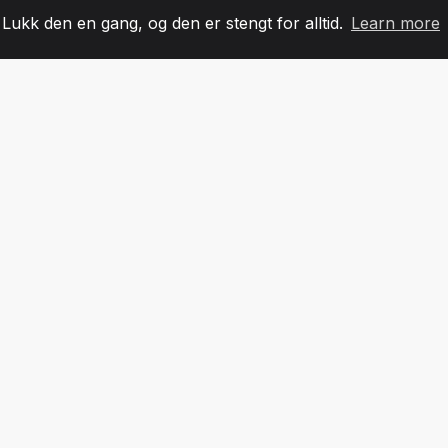
. Lukk den en gang, og den er stengt for alltid.
Learn more
60
+36
7
LAGMEDLEMMER
COUNTRIES
KONTO