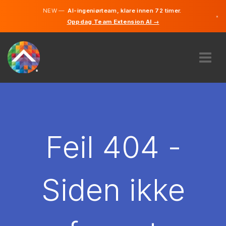
NEW —
AI-ingeniørteam, klare innen 72 timer.
×
Oppdag Team Extension AI →
Norsk
Engelsk
OM OSS
EKSPERTISE
HVORDAN VIRKER DET?
KARRIERE
Feil 404 -
LEIE
NORGE
Siden ikke
NO
KOM I GANG