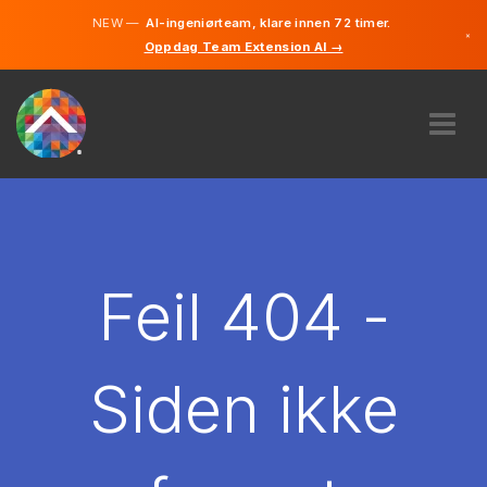
NEW —
AI-ingeniørteam, klare innen 72 timer.
×
Oppdag Team Extension AI →
Norsk
Engelsk
OM OSS
EKSPERTISE
HVORDAN VIRKER DET?
KARRIERE
Feil 404 -
LEIE
NORGE
Siden ikke
NO
KOM I GANG