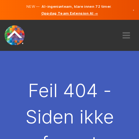
NEW —
AI-ingeniørteam, klare innen 72 timer.
×
Oppdag Team Extension AI →
Norsk
Engelsk
OM OSS
EKSPERTISE
HVORDAN VIRKER DET?
KARRIERE
Feil 404 -
LEIE
NORGE
Siden ikke
NO
KOM I GANG