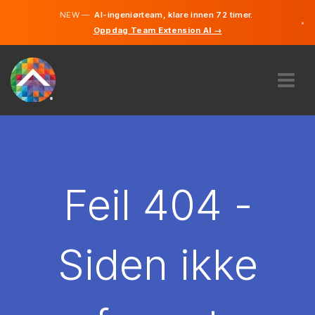
NEW —
AI-ingeniørteam, klare innen 72 timer.
×
Oppdag Team Extension AI →
Norsk
Engelsk
OM OSS
EKSPERTISE
HVORDAN VIRKER DET?
KARRIERE
Feil 404 -
LEIE
NORGE
Siden ikke
NO
KOM I GANG