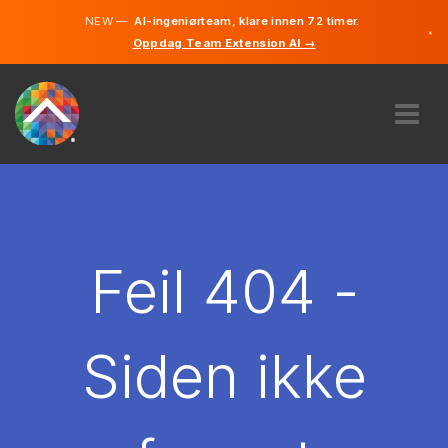
NEW —
AI-ingeniørteam, klare innen 72 timer.
×
Oppdag Team Extension AI →
Norsk
Engelsk
OM OSS
EKSPERTISE
HVORDAN VIRKER DET?
KARRIERE
Feil 404 -
LEIE
NORGE
Siden ikke
NO
KOM I GANG