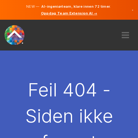
NEW —
AI-ingeniørteam, klare innen 72 timer.
×
Oppdag Team Extension AI →
Norsk
Engelsk
OM OSS
EKSPERTISE
HVORDAN VIRKER DET?
KARRIERE
Feil 404 -
LEIE
NORGE
Siden ikke
NO
KOM I GANG