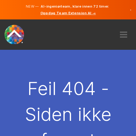
NEW —
AI-ingeniørteam, klare innen 72 timer.
×
Oppdag Team Extension AI →
Norsk
Engelsk
OM OSS
EKSPERTISE
HVORDAN VIRKER DET?
KARRIERE
Feil 404 -
LEIE
NORGE
Siden ikke
NO
KOM I GANG