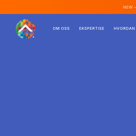
NEW 
Østerrike
OM OSS
EKSPERTISE
HVORDAN 
Finland
Island
Luxemburg
Sverige
Storbritannia
Albania
Tsjekkia
Ungarn
Nord-Makedonia