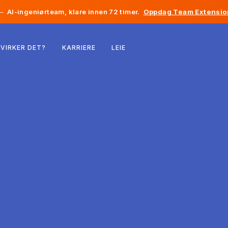
—
AI-ingeniørteam, klare innen 72 timer.
Oppdag Team Extensio
Belgia
VIRKER DET?
KARRIERE
LEIE
Frankrike
Irland
Nederland
Sveits
USA
Bosnia-Hercegovina
Estland
Latvia
Moldova