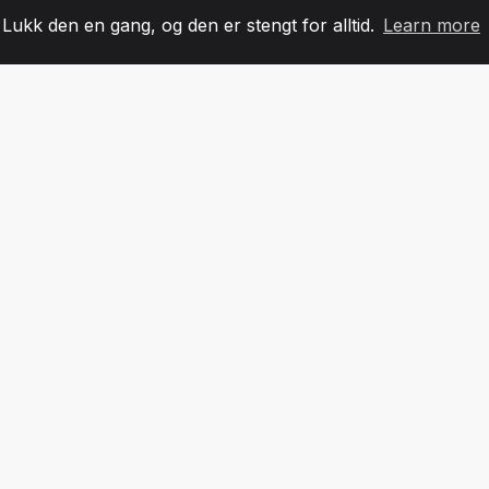
. Lukk den en gang, og den er stengt for alltid.
Learn more
60
+36
7
LAGMEDLEMMER
COUNTRIES
KONTO