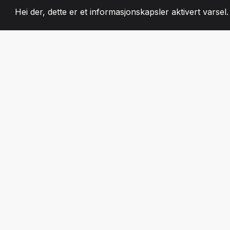
Hei der, dette er et informasjonskapsler aktivert varsel
2008
+
ESTABLISHED
LIDENSKAPELIG 