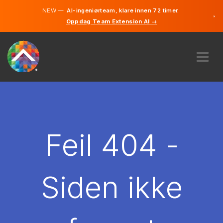
NEW —
AI-ingeniørteam, klare innen 72 timer.
×
Oppdag Team Extension AI →
Norsk
Engelsk
OM OSS
EKSPERTISE
HVORDAN VIRKER DET?
KARRIERE
Feil 404 -
LEIE
NORGE
Siden ikke
NO
KOM I GANG