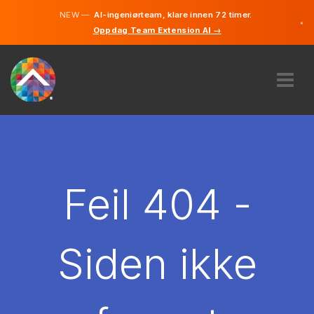
NEW —
AI-ingeniørteam, klare innen 72 timer.
×
Oppdag Team Extension AI →
Norsk
Engelsk
OM OSS
EKSPERTISE
HVORDAN VIRKER DET?
KARRIERE
Feil 404 -
LEIE
NORGE
Siden ikke
NO
KOM I GANG