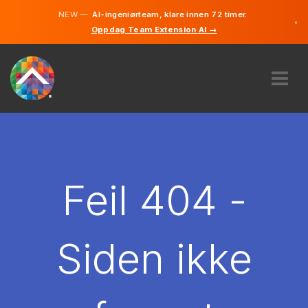
NEW —
AI-ingeniørteam, klare innen 72 timer.
×
Oppdag Team Extension AI →
Norsk
Engelsk
OM OSS
EKSPERTISE
HVORDAN VIRKER DET?
KARRIERE
Feil 404 -
LEIE
NORGE
Siden ikke
NO
KOM I GANG