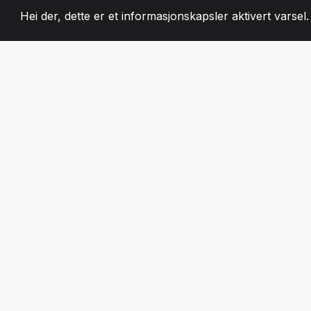
Hei der, dette er et informasjonskapsler aktivert varsel
2008
+
ESTABLISHED
LIDENSKAPELIG 