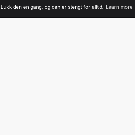
. Lukk den en gang, og den er stengt for alltid.
Learn more
60
+36
7
LAGMEDLEMMER
COUNTRIES
KONTO