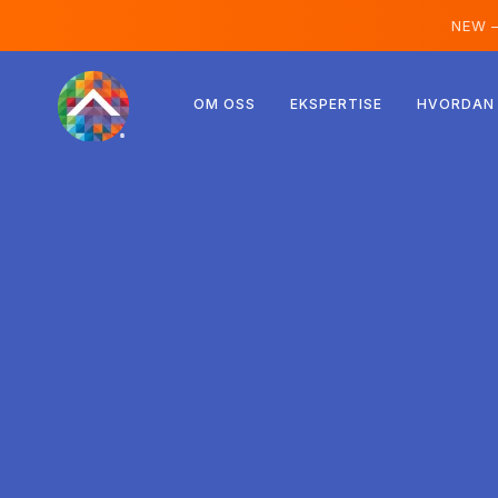
NEW 
Østerrike
OM OSS
EKSPERTISE
HVORDAN 
Finland
Island
Luxemburg
Sverige
Storbritannia
Albania
Tsjekkia
Ungarn
Nord-Makedonia