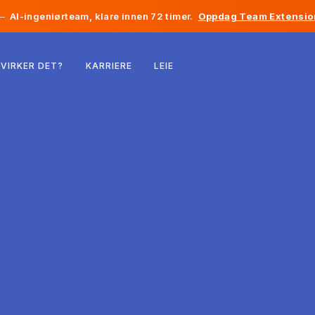
—
AI-ingeniørteam, klare innen 72 timer.
Oppdag Team Extensio
Belgia
VIRKER DET?
KARRIERE
LEIE
Frankrike
Irland
Nederland
Sveits
USA
Bosnia-Hercegovina
Estland
Latvia
Moldova