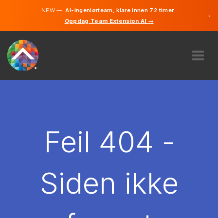
NEW —
AI-ingeniørteam, klare innen 72 timer.
×
Oppdag Team Extension AI →
Norsk
Engelsk
OM OSS
EKSPERTISE
HVORDAN VIRKER DET?
KARRIERE
Feil 404 -
LEIE
NORGE
Siden ikke
NO
KOM I GANG