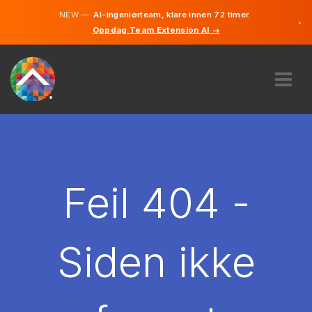
NEW —
AI-ingeniørteam, klare innen 72 timer.
×
Oppdag Team Extension AI →
Norsk
Engelsk
OM OSS
EKSPERTISE
HVORDAN VIRKER DET?
KARRIERE
Feil 404 -
LEIE
NORGE
Siden ikke
NO
KOM I GANG