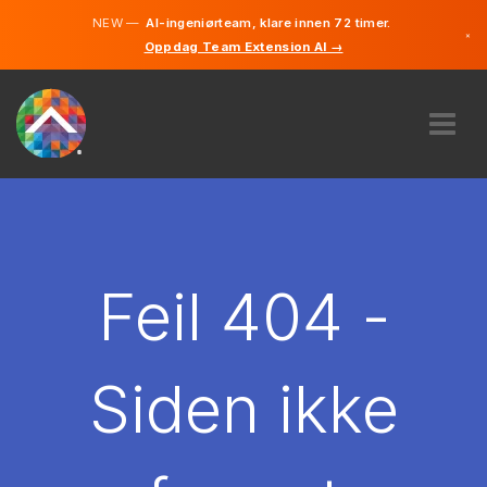
NEW —
AI-ingeniørteam, klare innen 72 timer.
×
Oppdag Team Extension AI →
Norsk
Engelsk
OM OSS
EKSPERTISE
HVORDAN VIRKER DET?
KARRIERE
Feil 404 -
LEIE
NORGE
Siden ikke
NO
KOM I GANG