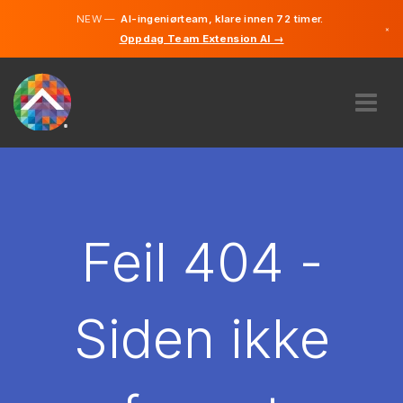
NEW —
AI-ingeniørteam, klare innen 72 timer.
×
Oppdag Team Extension AI →
Norsk
Engelsk
OM OSS
EKSPERTISE
HVORDAN VIRKER DET?
KARRIERE
Feil 404 -
LEIE
NORGE
Siden ikke
NO
KOM I GANG