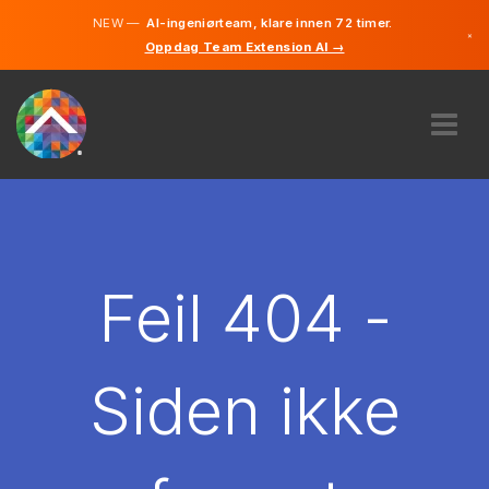
NEW —
AI-ingeniørteam, klare innen 72 timer.
×
Oppdag Team Extension AI →
Norsk
Engelsk
OM OSS
EKSPERTISE
HVORDAN VIRKER DET?
KARRIERE
Feil 404 -
LEIE
NORGE
Siden ikke
NO
KOM I GANG