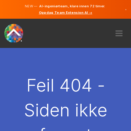
NEW —
AI-ingeniørteam, klare innen 72 timer.
×
Oppdag Team Extension AI →
Norsk
Engelsk
OM OSS
EKSPERTISE
HVORDAN VIRKER DET?
KARRIERE
Feil 404 -
LEIE
NORGE
Siden ikke
NO
KOM I GANG