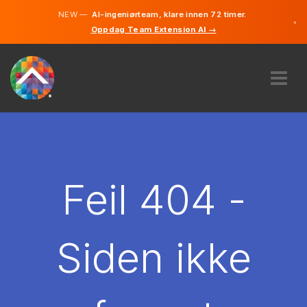
NEW —
AI-ingeniørteam, klare innen 72 timer.
×
Oppdag Team Extension AI →
Norsk
Engelsk
OM OSS
EKSPERTISE
HVORDAN VIRKER DET?
KARRIERE
Feil 404 -
LEIE
NORGE
Siden ikke
NO
KOM I GANG