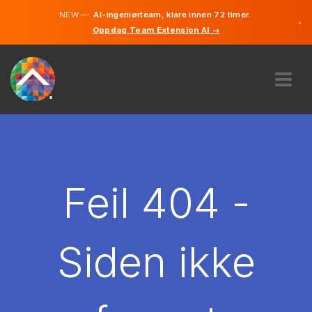
NEW —
AI-ingeniørteam, klare innen 72 timer.
×
Oppdag Team Extension AI →
Norsk
Engelsk
OM OSS
EKSPERTISE
HVORDAN VIRKER DET?
KARRIERE
Feil 404 -
LEIE
NORGE
Siden ikke
NO
KOM I GANG