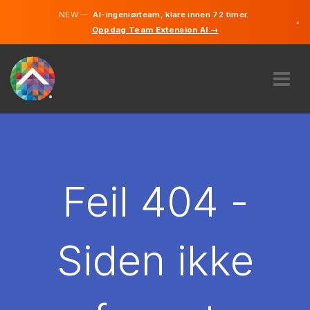
NEW —
AI-ingeniørteam, klare innen 72 timer.
×
Oppdag Team Extension AI →
Norsk
Engelsk
OM OSS
EKSPERTISE
HVORDAN VIRKER DET?
KARRIERE
Feil 404 -
LEIE
NORGE
Siden ikke
NO
KOM I GANG