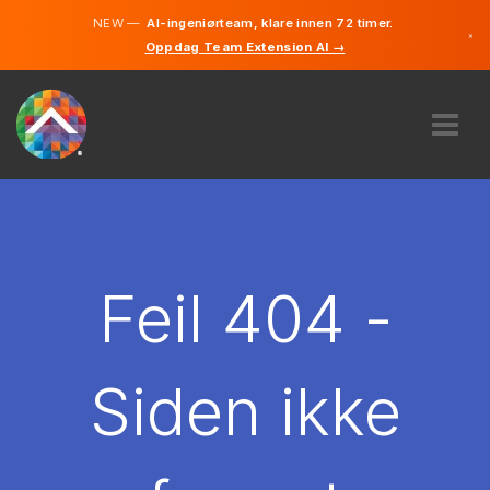
NEW —
AI-ingeniørteam, klare innen 72 timer.
×
Oppdag Team Extension AI →
Norsk
Engelsk
OM OSS
EKSPERTISE
HVORDAN VIRKER DET?
KARRIERE
Feil 404 -
LEIE
NORGE
Siden ikke
NO
KOM I GANG