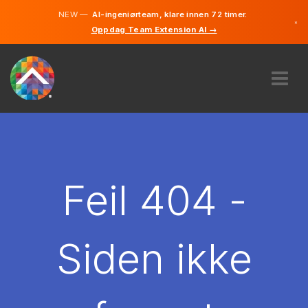
NEW —
AI-ingeniørteam, klare innen 72 timer.
×
Oppdag Team Extension AI →
Norsk
Engelsk
OM OSS
EKSPERTISE
HVORDAN VIRKER DET?
KARRIERE
Feil 404 -
LEIE
NORGE
Siden ikke
NO
KOM I GANG