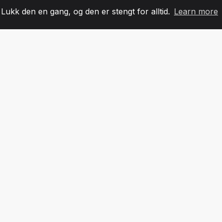
. Lukk den en gang, og den er stengt for alltid.
Learn more
60
+36
7
LAGMEDLEMMER
COUNTRIES
KONTO