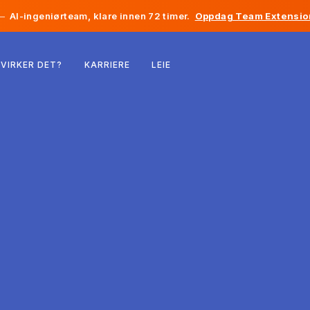
—
AI-ingeniørteam, klare innen 72 timer.
Oppdag Team Extensio
Belgia
VIRKER DET?
KARRIERE
LEIE
Frankrike
Irland
Nederland
Sveits
USA
Bosnia-Hercegovina
Estland
Latvia
Moldova