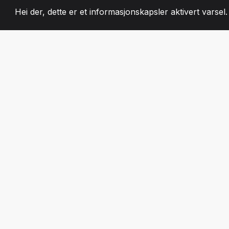
Hei der, dette er et informasjonskapsler aktivert varsel
2008
+
ESTABLISHED
LIDENSKAPELIG 