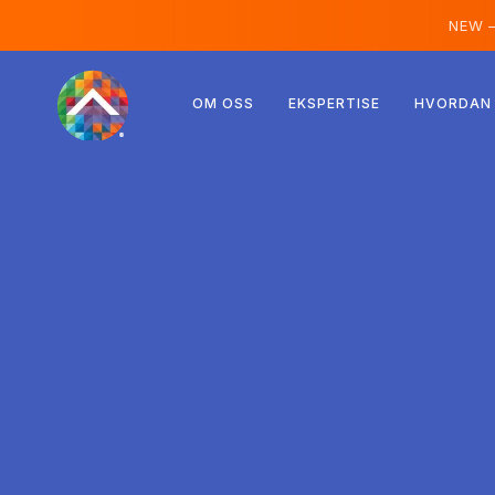
NEW 
Østerrike
OM OSS
EKSPERTISE
HVORDAN 
Finland
Island
Luxemburg
Sverige
Storbritannia
Albania
Tsjekkia
Ungarn
Nord-Makedonia