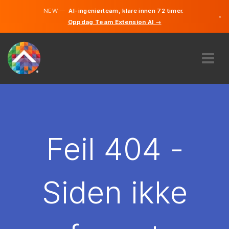
NEW —
AI-ingeniørteam, klare innen 72 timer.
×
Oppdag Team Extension AI →
Norsk
Engelsk
OM OSS
EKSPERTISE
HVORDAN VIRKER DET?
KARRIERE
Feil 404 -
LEIE
NORGE
Siden ikke
NO
KOM I GANG