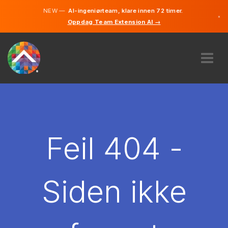
NEW —
AI-ingeniørteam, klare innen 72 timer.
×
Oppdag Team Extension AI →
Norsk
Engelsk
OM OSS
EKSPERTISE
HVORDAN VIRKER DET?
KARRIERE
Feil 404 -
LEIE
NORGE
Siden ikke
NO
KOM I GANG