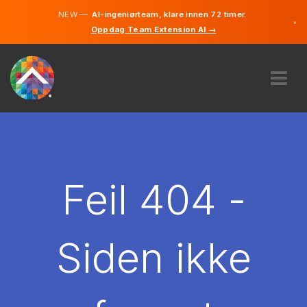
NEW —
AI-ingeniørteam, klare innen 72 timer.
×
Oppdag Team Extension AI →
Norsk
Engelsk
OM OSS
EKSPERTISE
HVORDAN VIRKER DET?
KARRIERE
Feil 404 -
LEIE
NORGE
Siden ikke
NO
KOM I GANG