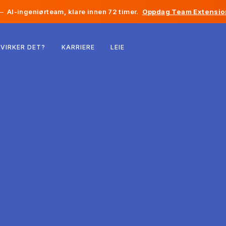
—
AI-ingeniørteam, klare innen 72 timer.
Oppdag Team Extensio
Belgia
VIRKER DET?
KARRIERE
LEIE
Frankrike
Irland
Nederland
Sveits
USA
Bosnia-Hercegovina
Estland
Latvia
Moldova