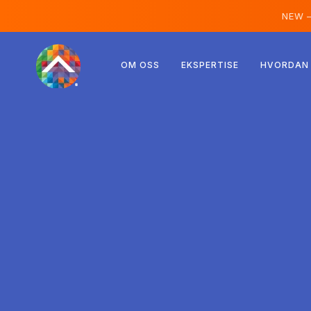
NEW 
Østerrike
OM OSS
EKSPERTISE
HVORDAN 
Finland
Island
Luxemburg
Sverige
Storbritannia
Albania
Tsjekkia
Ungarn
Nord-Makedonia