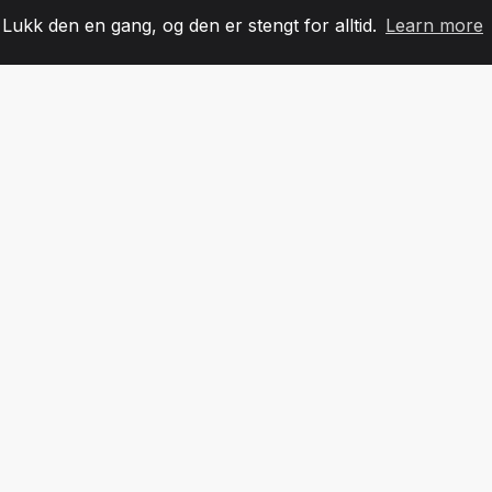
. Lukk den en gang, og den er stengt for alltid.
Learn more
60
+36
7
LAGMEDLEMMER
COUNTRIES
KONTO