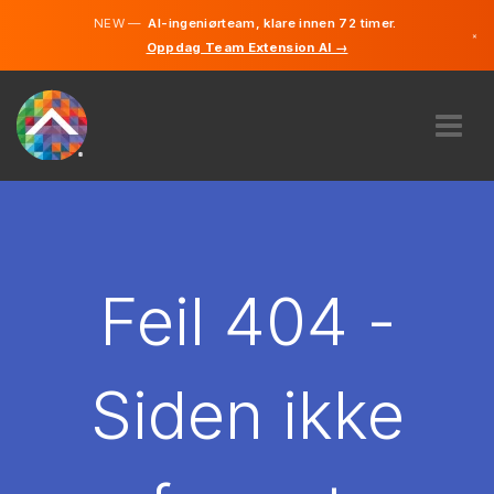
NEW —
AI-ingeniørteam, klare innen 72 timer.
×
Oppdag Team Extension AI →
Norsk
Engelsk
OM OSS
EKSPERTISE
HVORDAN VIRKER DET?
KARRIERE
Feil 404 -
LEIE
NORGE
Siden ikke
NO
KOM I GANG