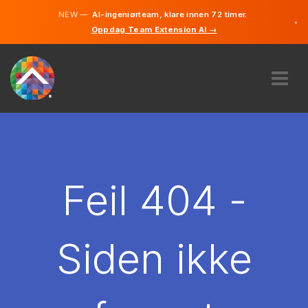
NEW —
AI-ingeniørteam, klare innen 72 timer.
×
Oppdag Team Extension AI →
Norsk
Engelsk
OM OSS
EKSPERTISE
HVORDAN VIRKER DET?
KARRIERE
Feil 404 -
LEIE
NORGE
Siden ikke
NO
KOM I GANG