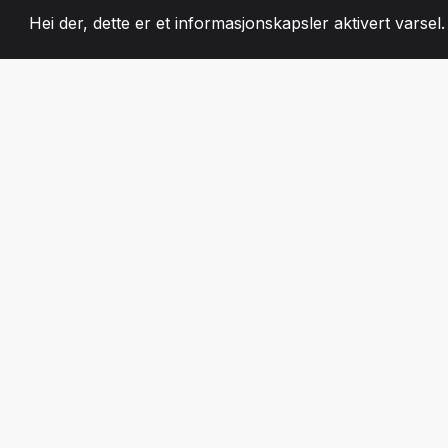
Hei der, dette er et informasjonskapsler aktivert varsel
2008
+
ESTABLISHED
LIDENSKAPELIG 