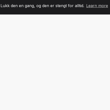
. Lukk den en gang, og den er stengt for alltid.
Learn more
60
+36
7
LAGMEDLEMMER
COUNTRIES
KONTO