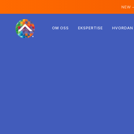
NEW 
Østerrike
OM OSS
EKSPERTISE
HVORDAN 
Finland
Island
Luxemburg
Sverige
Storbritannia
Albania
Tsjekkia
Ungarn
Nord-Makedonia