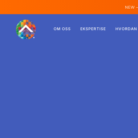
NEW 
Østerrike
OM OSS
EKSPERTISE
HVORDAN 
Finland
Island
Luxemburg
Sverige
Storbritannia
Albania
Tsjekkia
Ungarn
Nord-Makedonia