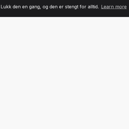
. Lukk den en gang, og den er stengt for alltid.
Learn more
60
+36
7
LAGMEDLEMMER
COUNTRIES
KONTO