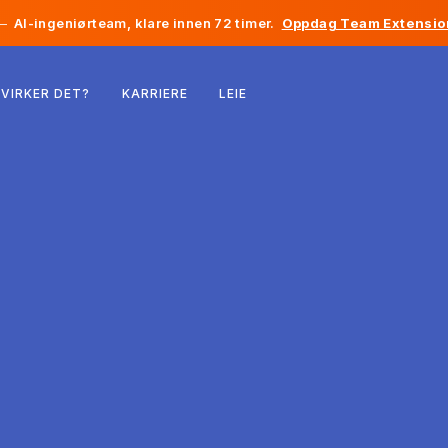
—
AI-ingeniørteam, klare innen 72 timer.
Oppdag Team Extensio
Belgia
VIRKER DET?
KARRIERE
LEIE
Frankrike
Irland
Nederland
Sveits
USA
Bosnia-Hercegovina
Estland
Latvia
Moldova