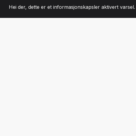
Hei der, dette er et informasjonskapsler aktivert varsel
2008
+
ESTABLISHED
LIDENSKAPELIG 