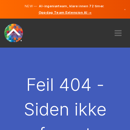
NEW —
AI-ingeniørteam, klare innen 72 timer.
×
Oppdag Team Extension AI →
Norsk
Engelsk
OM OSS
EKSPERTISE
HVORDAN VIRKER DET?
KARRIERE
Feil 404 -
LEIE
NORGE
Siden ikke
NO
KOM I GANG