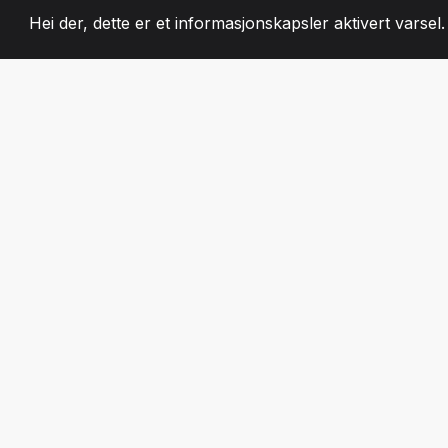
Hei der, dette er et informasjonskapsler aktivert varsel
2008
+
ESTABLISHED
LIDENSKAPELIG 