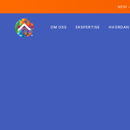
NEW 
Østerrike
OM OSS
EKSPERTISE
HVORDAN 
Finland
Island
Luxemburg
Sverige
Storbritannia
Albania
Tsjekkia
Ungarn
Nord-Makedonia