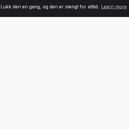
. Lukk den en gang, og den er stengt for alltid.
Learn more
60
+36
7
LAGMEDLEMMER
COUNTRIES
KONTO