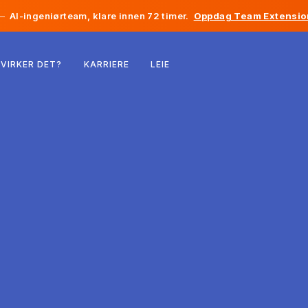
—
AI-ingeniørteam, klare innen 72 timer.
Oppdag Team Extensio
Belgia
VIRKER DET?
KARRIERE
LEIE
Frankrike
Irland
Nederland
Sveits
USA
Bosnia-Hercegovina
Estland
Latvia
Moldova